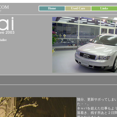
COM
Home
Used Cars
Links
7
alist
随分、更新サボってしま
た・・。
キャパを超えた仕事もよ
落着き、残す所あと２日