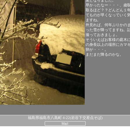
業となりました。
早かったなー・・・、歳
取るほど？？どんどん１
てものが早くなっていく
ますね。
外見れば、何年ぶりかの
った雪が降ってますね。
撮っておきましょ。
そういえばお客様の庭木
の身長以上の場所にカマ
卵が・・・。
まだまだ降るのかな。
福島県福島市八島町 4-22(岩谷下交差点そば)