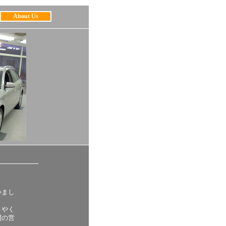
About Us
いまし
うやく
間の営