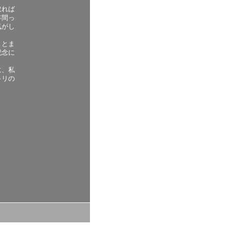
取れば
年間っ
気がし
まとま
記念に
に、私
キリの