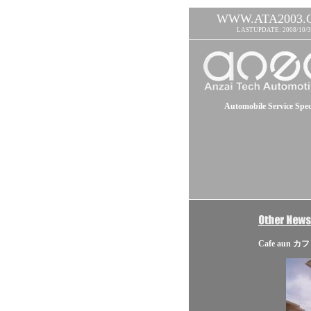
WWW.ATA2003.
LASTUPDATE: 2008/10/3
Automobile Service Speci
Cafe aun 