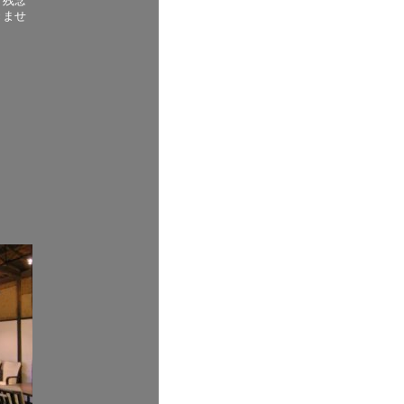
、残念
きませ