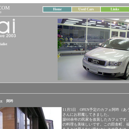
COM
Home
Used Cars
Links
0
alist
カフェ 阿吽
11月5日 OPEN予定のカフェ阿吽（あ
さんにお邪魔してきました。
築60余年の民家を改装したカフェです
の料理も美味しいです。この田舎町、