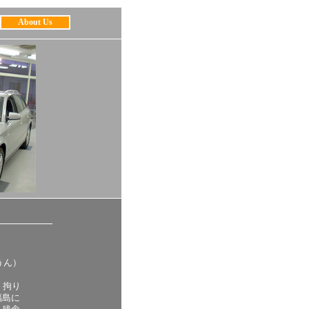
About Us
うん）
。拘り
福島に