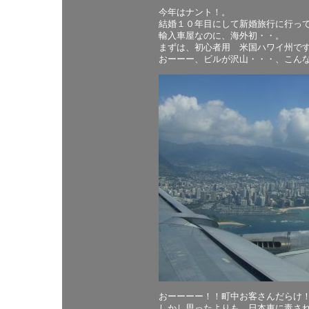
今年はナント！。
結婚１０年目にして新婚旅行に行っ
輸入車屋なのに、海外初・・。
まずは、初心者用 米国ハワイ州で
おーーー、ビルが沢山・・・、こん
おーーーー！！町中お客さんだらけ
しかし思ったよりも、日本車に毒さ