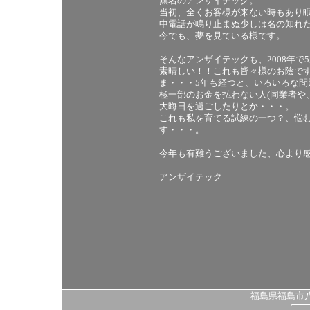
無名のアンザイテック。
当初、全くお客様が来ない時もあり
中電話が鳴り止まぬ少しは名の知れ
今でも、夢を見ている様です。
そんなアンザイテックも、2008年で
素晴しい！！これも皆々様のお陰で
ま・・・5年も経つと、いろいろな問
極一部のお金を払わない人(同業者や
大晦日を過ごしたりとか・・・。
これも私を育てる試練の一つ？、悩
す・・・。
今年も有難うございました、心より
アンザイテック
福島県福島市八島