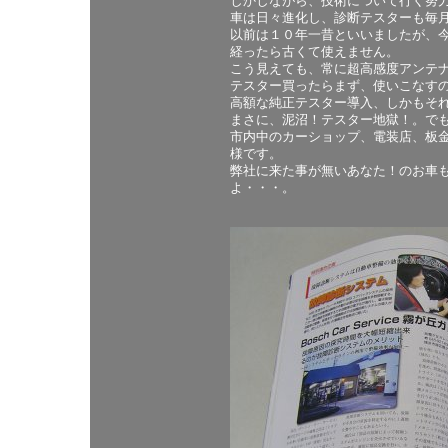
しかしながら、技術について行く努
車は日々進化し、診断テスターも毎
以前は１０年一昔といいましたが、
経ったら古くて使えません。
こう見えても、常に超高感度アンテ
テスター買ったらまず、使いこなす
高額な純正テスター導入、しかもそ
まさに、泥沼！テスター地獄！。で
市内中のカーショップ、電装店、板
様です。
弊社に来た事が無いあなた！のお車
よ・・・。