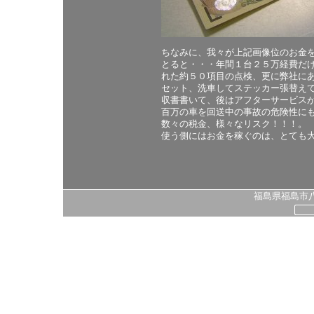
ちなみに、我々が上記画像位のお金を
とると・・・年間１台２５万経費だ
れた約５０項目の点検、更に弊社に
セット、洗車してステッカー張替えて
収書書いて、後はアフターサービス
百万の車を回送中の事故の危険性に
数々の税金、様々なリスク！！！。
使う側にはお金を稼ぐのは、とても
福島県福島市八島