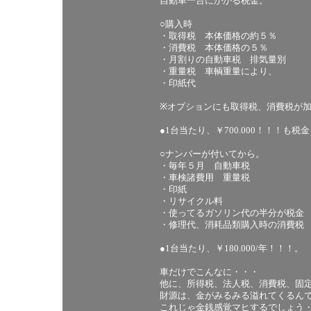
自動車一台にかかる税金。
○購入時
・取得税 本体価格の約５％ ￥
・消費税 本体価格の５％ 
・月割りの自動車税 排気量別 ￥2
・重量税 車輌重量により、 ￥3
・印紙代 ￥10
※オプションにも取得税、消費税が
●1台当たり、￥700.000！！！も税
○ナンバーが付いてから。
・毎年５月 自動車税 ￥295
・車検諸費用 重量税 ￥252
・印紙 ￥14
・リサイクル料 ￥900
・使ってるガソリン代の半分が税金 ￥
・修理代、消耗品類購入時の消費税
●1台当たり、￥180.000/年！！！。
車だけでこんなに・・・
他に、所得税、法人税、消費税、固定
財源は、金がみるみる溢れてくるん
これじゃ金銭感覚マヒするでしょう