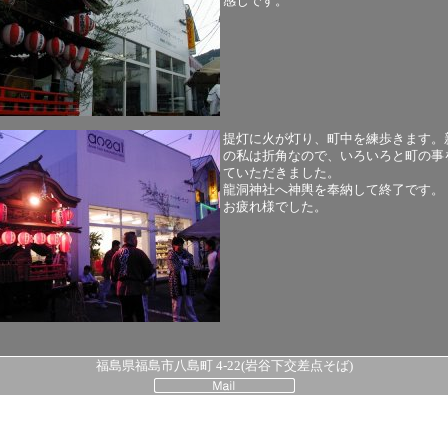
感じです。
提灯に火が灯り、町中を練歩きます。
の私は折角なので、いろいろと町の事
ていただきました。
龍洞神社へ神輿を奉納して終了です。
お疲れ様でした。
福島県福島市八島町 4-22(岩谷下交差点そば)