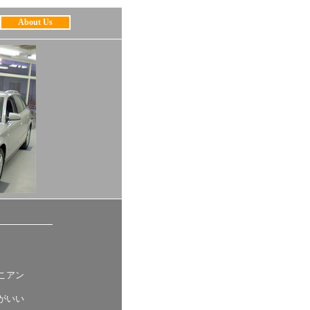
About Us
こアン
。
がいい