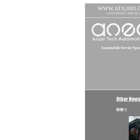
WWW.ATA2003.
LASTUPDATE: 2003/10/1
Automobile Service Speci
秋祭り