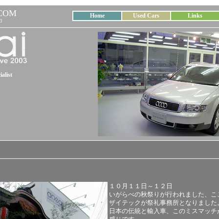
COM
Home
Used Cars
Links
3
alist
１０月１１日～１２日
いがらべの秋祭りが行われました、こ
ザイテックが祭礼事務所となりました
日本の伝統と輸入車、このミスマッチ