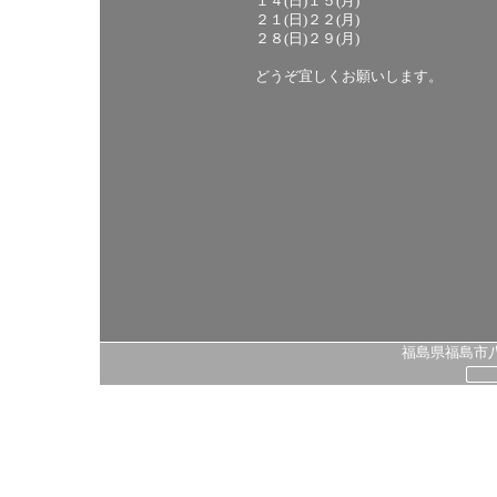
１４(日)１５(月)
２１(日)２２(月)
２８(日)２９(月)
どうぞ宜しくお願いします。
福島県福島市八島