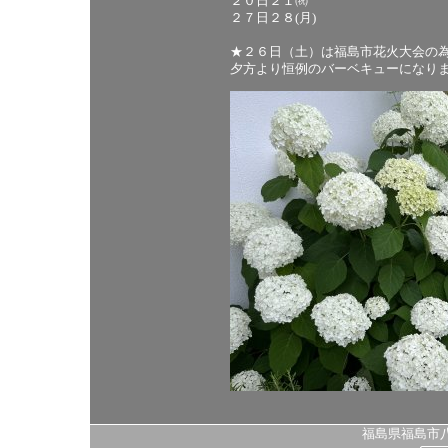
２０日２１㈷
２７日２８(月)
★２６日（土）は福島市花火大会の
夕方より恒例のバーベキューになり
福島県福島市八島