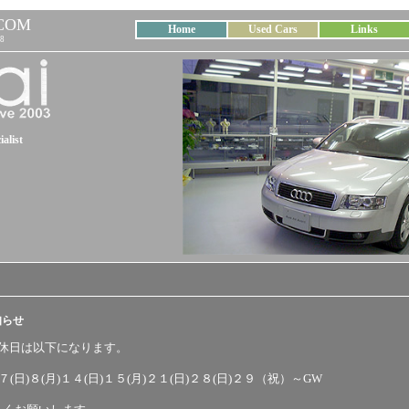
COM
Home
Used Cars
Links
8
alist
知らせ
の休日は以下になります。
)７(日)８(月)１４(日)１５(月)２１(日)２８(日)２９（祝）～GW