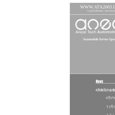
WWW.ATA2003.
LASTUPDATE: 2024/03/2
Automobile Service Speci
4月休日のお
4月
１(月