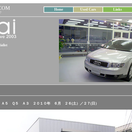
COM
Home
Used Cars
Links
7
alist
会 Ａ５ Ｑ５ Ａ３ ２０１０年 ６月 ２６(土）／２７(日）