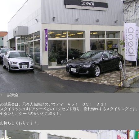
ＤＩ 試乗会
の試乗会は、只今人気絶頂のアウディ Ａ５！ Ｑ５！ Ａ３！
スタイリッシュ4ドアクーペとのコンセプト通り、惚れ惚れするスタイリングです
セダンと、クーペの良いとこ取り！。
お待ちしております！。