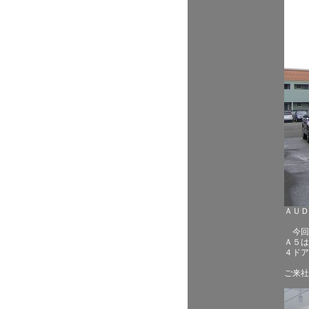
ＡＵ
今回
Ａ５は
４ドア
ご来社