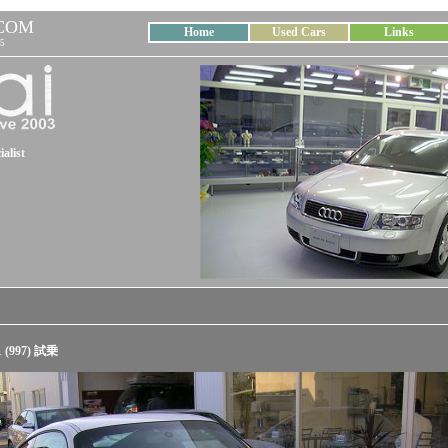
COM
Home
Used Cars
Links
5
alist
 (997) 試乗