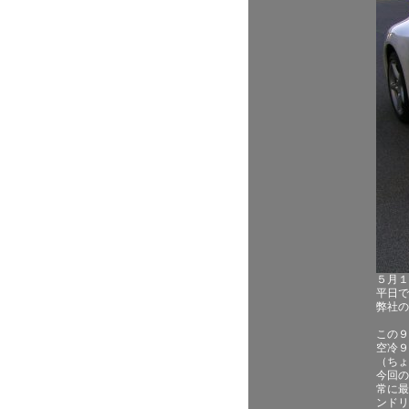
５月１
平日で
弊社の
この９
空冷９
（ちょ
今回の
常に最
ンドリ