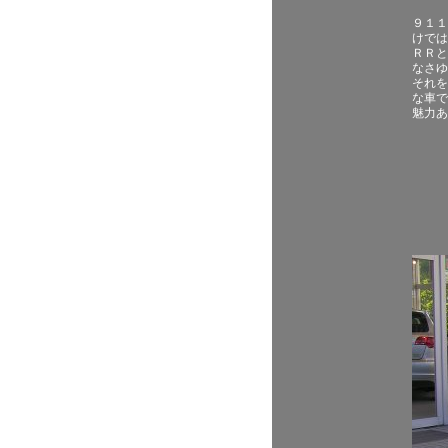
９１１
けでは
ＲＲと
なさゆ
それを
な車で
魅力あ