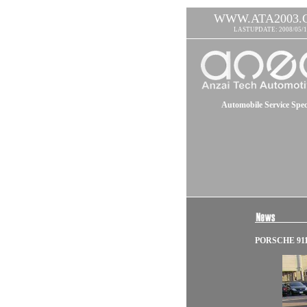
WWW.ATA2003.
LASTUPDATE: 2008/05/1
Automobile Service Speci
PORSCHE 911