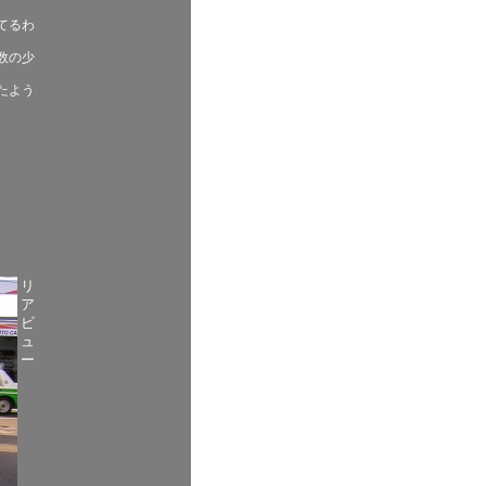
てるわ
数の少
たよう
リ
ア
ビ
ュ
ー