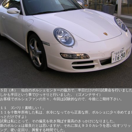
５日（木） 仙台のポルシェセンターの協力で、半日だけの911試乗会を行いまし
しかも半日という事でひっそりと行いました。（ゴメンナサイ）
お客様でポルシェファンの方々、今回は試験的なので、今後にご期待下さい。
１１ ズバリ！素晴しい！。
１１を十数年所有した私は、水冷になってから正直な所、ポルシェに少々冷めてま
っとだけですよ）
試乗は私にとって、その偏見を吹き飛ばす最高のきっかけになりました。
新のポルシェは最良だとは思いますが、それに加え９３０カレラを思い出すソリッ
ング、硬い足回り、興奮する時間でした。