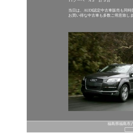
TTクーペ A３ 計３台
当日は、AUDI認定中古車販売も同時
お買い得な中古車も多数ご用意致し
福島県福島市八島