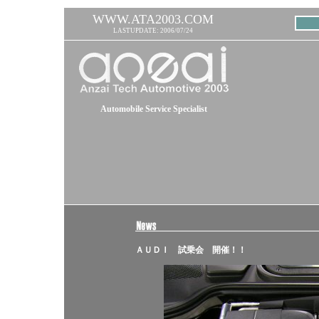
WWW.ATA2003.COM
LASTUPDATE: 2006/07/24
Automobile Service Specialist
ＡＵＤＩ 試乗会 開催！！