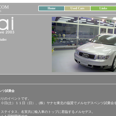
COM
Home
Used Cars
Links
5
alist
ンツ試乗会
ぶりのイベントです。
１０日(土）１１日（日）、(株）ヤナセ東北の協賛でメルセデスベンツ試乗会
。
、ステイタス、名実共に輸入車のトップに君臨するメルセデス。