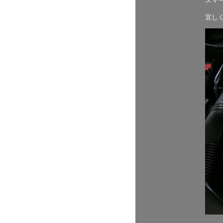
スマ
宜し