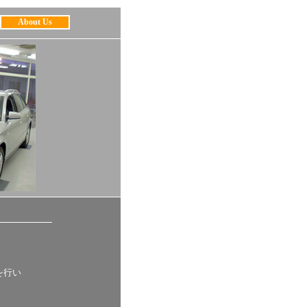
About Us
を行い