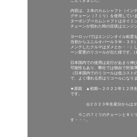
こえてきました。
内容は、２本のカムシャフト（イン
グチェーン（７ミリ）を使用してい
ターポンプ⇒カムシャフトはタイミ
チェーンが切れた時の症状はエンジ
ヨーロッパではエンジンオイル粘度
当初からユニルオパール５Ｗ－３０
メンテしたクルマはダメとか・・）
ーン変更のリコールが出た様です。(
日本国内での使用は走行があまり伸
可能性もあり、弊社では独自で対策
（日本国内でのリコールは低コスト
で、よく壊れる所はリコールになり
★原因 ▲初期～２０２２年１２月
です。
◎２０２３年生産分からはタイ
※この７ミリのチェーンと８ミリ
す・・・。