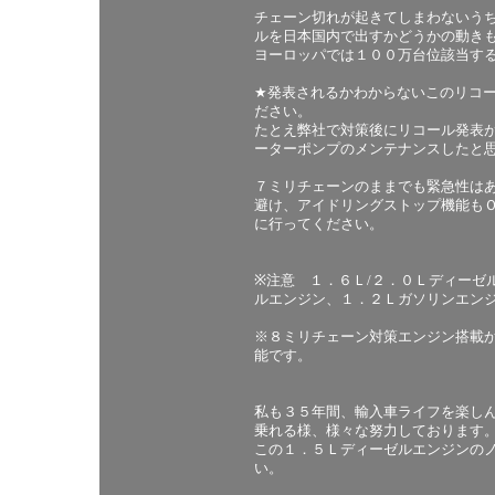
チェーン切れが起きてしまわないう
ルを日本国内で出すかどうかの動き
ヨーロッパでは１００万台位該当す
★発表されるかわからないこのリコ
ださい。
たとえ弊社で対策後にリコール発表
ーターポンプのメンテナンスしたと
７ミリチェーンのままでも緊急性は
避け、アイドリングストップ機能も
に行ってください。
※注意 １．６Ｌ/２．０Ｌディーゼ
ルエンジン、１．２Ｌガソリンエン
※８ミリチェーン対策エンジン搭載
能です。
私も３５年間、輸入車ライフを楽し
乗れる様、様々な努力しております
この１．５Ｌディーゼルエンジンの
い。