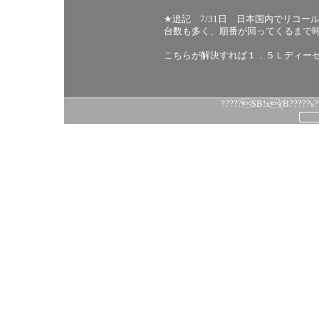
★追記 7/31日 日本国内でリコー
台数も多く、順番が回ってくるまで
こちらが解決すれば１．５Ｌディー
?????$B!x(B?????s??