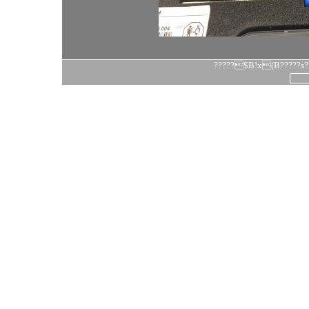
?????$B!x(B?????s??