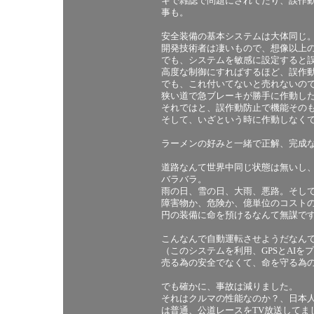
キで雑誌で問題にされてたり、誤作
事も。
安全装備の基本システムは大体同じ
開発技術者は凄いもので、想像以上
でも、システムを敏感に設定すると
高度な制御にすればするほど、誤作
でも、これ付いてないと売れないの
狭い道で急ブレーキが勝手に作動し
それではと、誤作動防止で機能その
そして、いざという時に作動しなく
ラーメンの好みと一緒で正解、完成
道路なんて世界中同じ状態は無いし
バラバラ。
雨の日、雪の日、大雨、悪路。そし
障害物か、危険か、億単位のコスト
円の装備に命を預けるなんて無謀で
こんなんで自動運転させようだなん
（このシステムを利用、GPSとAI
売る為の安全でなくて、命を守る為
でも確かに、事故は減りました。
それはクルマの性能なのか？、日本
は普通、公道レースをTV放送してま