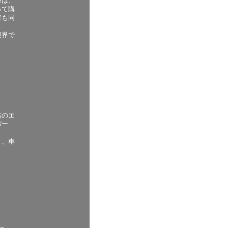
時は、
って購
車も同
限界で
右のエ
パー
り、車