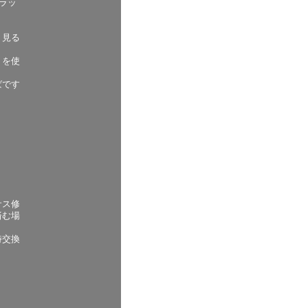
ラッ
、見る
トを使
ばです
サス修
済む場
時交換