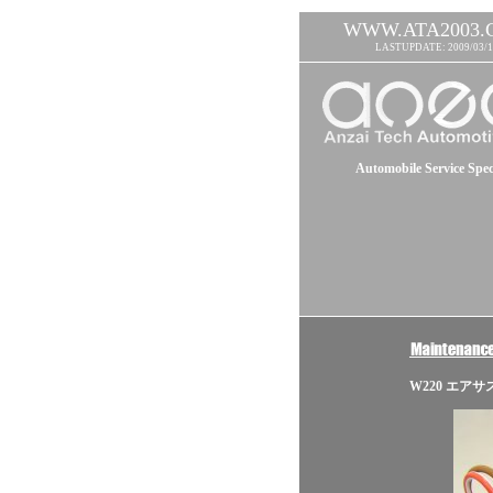
WWW.ATA2003.
LASTUPDATE: 2009/03/1
Automobile Service Speci
W220 エア