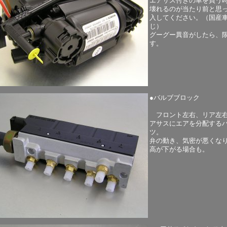
エアサス付きの車を買う
壊れるのが当たり前と思
入してください。（国産
じ）
グーグー異音がしたら、
す。
●バルブブロック
フロント左右、リア左
アサスにエアを分配する
ツ。
弁の動き、気密が悪くな
高が下がる場合も。