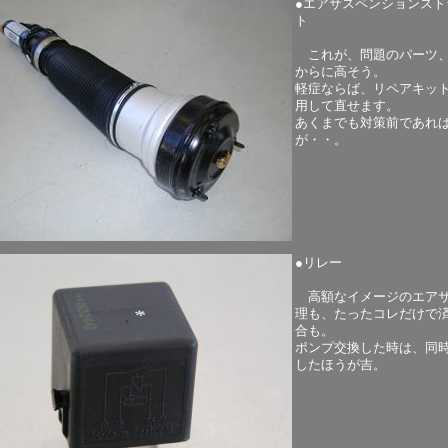
●エアサスペンションスト
ト
これが、問題のパーツ
からに高そう。
軽症ならば、リペアキッ
用して直せます。
あくまでも対策前であれ
が・・。
●リレー
高額なイメージのエア
理も、たったコレだけで
合も。
ポンプ交換した時は、同
したほうが吉。