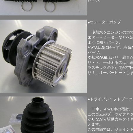
ださい。
●ウォーターポンプ
冷却水をエンジンの力
エター～ヒーターなどへ
ように働くパーツ。
VW/AUDIに限らず、寿
パーツ。
冷却水が漏れたり、異音
り・・。一番困るのは、
ラスチックの羽が突然空
り！、オーバーヒートし
●ドライブシャフトブーツ
FF車、４WD車の宿命。
このゴムのブーツがクネ
がりながら駆動力をタイ
えます。
この内部では、ジョイン