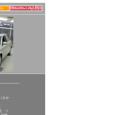
Us
$B@0HwLd9g$;(B
スにかか
た
設定、ソ