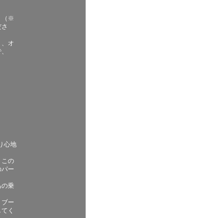
。（※
ださ
く、オ
で、
。
り心地
、この
のパー
あの乗
、ブー
してく