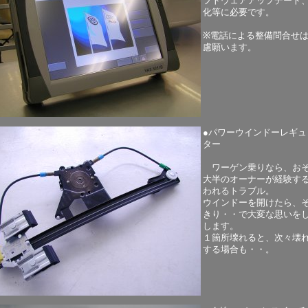
フトウェアアップデート
化等に必要です。
※電話による整備問合せ
慮願います。
●パワーウインドーレギュ
ター
ワーゲン乗りなら、お
大半のオーナーが経験す
われるトラブル。
ウインドーを開けたら、
きり・・で大変な思いを
します。
１箇所壊れると、次々壊
する場合も・・。