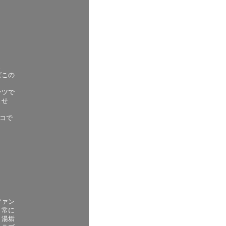
よ
ばこの
ーツで
ませ
コで
ファン
、常に
り湯垢