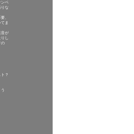
ァンベ
張りな
不要、
いてま
異音が
たりし
すの
スト？
！
ょう