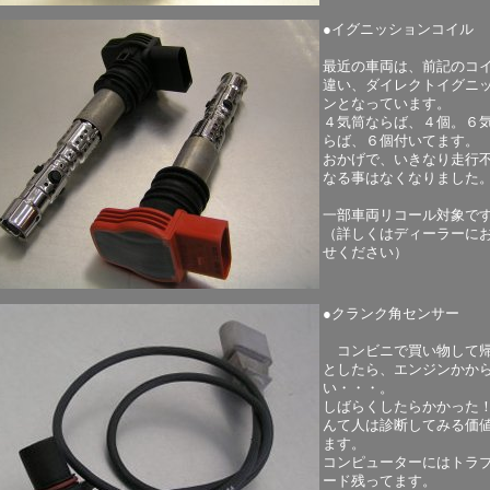
●イグニッションコイル
最近の車両は、前記のコ
違い、ダイレクトイグニ
ンとなっています。
４気筒ならば、４個。６
らば、６個付いてます。
おかげで、いきなり走行
なる事はなくなりました
一部車両リコール対象で
（詳しくはディーラーに
せください）
●クランク角センサー
コンビニで買い物して
としたら、エンジンかか
い・・・。
しばらくしたらかかった
んて人は診断してみる価
ます。
コンピューターにはトラ
ード残ってます。