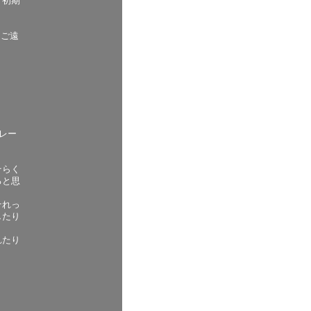
、初期
はご遠
レー
そらく
ると思
それっ
したり
れたり