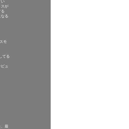
てい
リスが
する
になる
スモ
してる
ンピュ
た、最