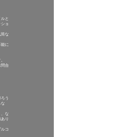
イルと
ッショ
気筒な
不能に
。
す。
お問合
帰ろう
らな
！、な
値あり
ブルコ