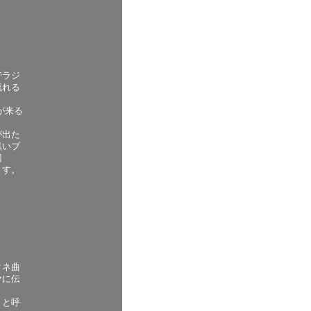
でラジ
流れる
命が来る
が出た
黒いプ
回
ます。
クネ曲
ヤに伝
トと呼