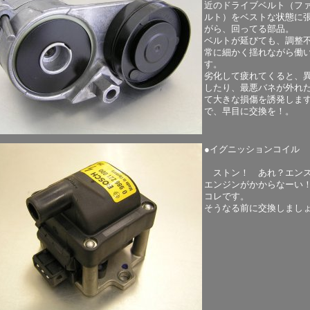
近のドライブベルト（フ
ルト）をベストな状態に
がら、回ってる部品。
ベルトが延びても、調整
常に細かく揺れながら働
す。
劣化して疲れてくると、
したり、最悪バネが外れ
て大きな損傷を誘発しま
で、早目に交換を！。
●イグニッションコイル
ストン！ あれ？エン
エンジンがかからなーい
コレです。
そうなる前に交換しまし