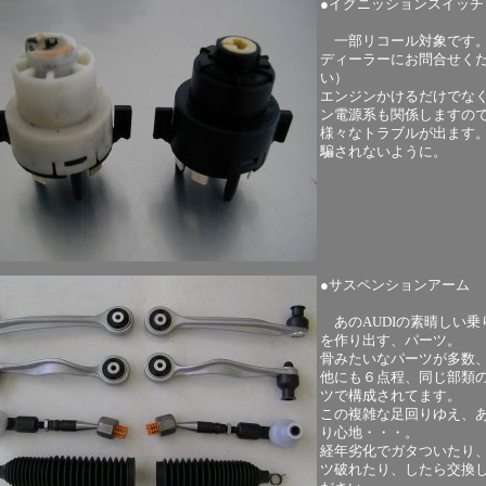
●イグニッションスイッチ
一部リコール対象です
ディーラーにお問合せく
い）
エンジンかけるだけでな
ン電源系も関係しますの
様々なトラブルが出ます
騙されないように。
●サスペンションアーム
あのAUDIの素晴しい乗
を作り出す、パーツ。
骨みたいなパーツが多数
他にも６点程、同じ部類
ツで構成されてます。
この複雑な足回りゆえ、
り心地・・・。
経年劣化でガタついたり
ツ破れたり、したら交換