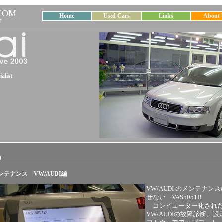
COM
Home
Used Cars
Links
About 
7
alist
テナンス VW/AUDI編
VW/AUDI のメンテナン
せない VAS5051B
コンピューター化され
VW/AUDIの故障診断、