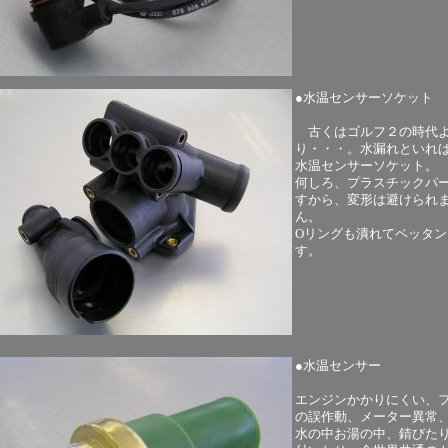
●水温センサーソケット
古くはゴルフ２の時代
り・・・。水漏れといれ
水温センサーソケット。
何しろ、プラスチックパ
すから、変形は避けられ
ん。
Oリングも潰れてペッタン
す。
●水温センサー
エンジンかかりにくい、
の誤作動、メーター異常
水の中お湯の中、錆びた