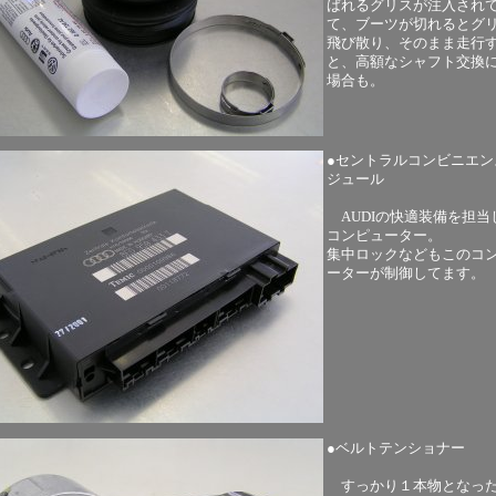
ばれるグリスが注入され
て、ブーツが切れるとグ
飛び散り、そのまま走行
と、高額なシャフト交換
場合も。
●セントラルコンビニエン
ジュール
AUDIの快適装備を担当
コンピューター。
集中ロックなどもこのコ
ーターが制御してます。
●ベルトテンショナー
すっかり１本物となっ