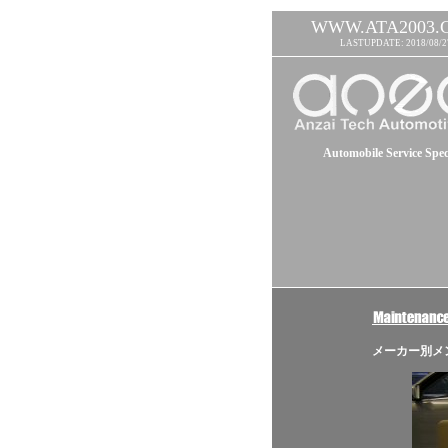
WWW.ATA2003.
LASTUPDATE: 2018/08/2
Automobile Service Speci
メーカー別メン