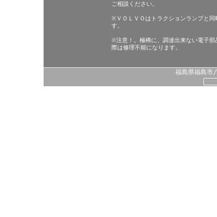
ご相談ください。
※ＶＯＬＶＯはトラクションランプと同
す。
※注意！。極稀に、調達出来ない電子部
際は修理不能になります。
福島県福島市八島