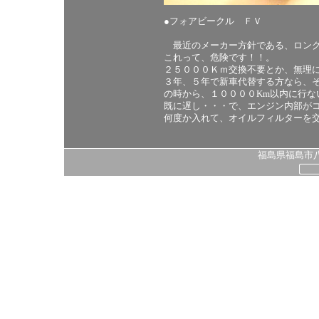
●フォアビークル ＦＶ
最近のメーカー方針である、ロング
これって、危険です！！。
２５０００Ｋｍ交換不要とか、無理
３年、５年で新車代替する方なら、
の時から、１００００Km以内に行な
既に遅し・・・で、エンジン内部が
何度か入れて、オイルフィルターを
福島県福島市八島