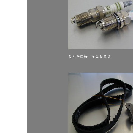
０万キロ毎 ￥１８００