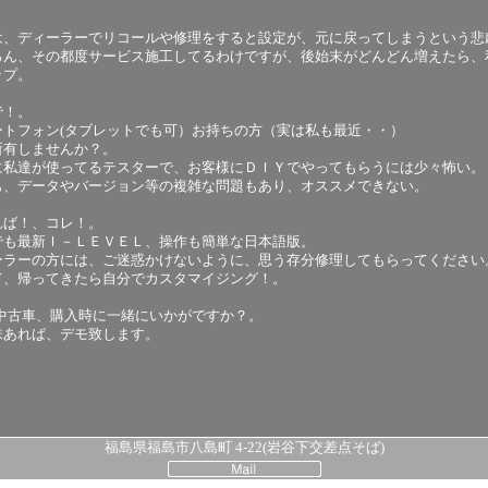
は、ディーラーでリコールや修理をすると設定が、元に戻ってしまうという悲
ろん、その都度サービス施工してるわけですが、後始末がどんどん増えたら、
ップ。
で！。
ートフォン(タブレットでも可）お持ちの方（実は私も最近・・）
所有しませんか？。
に私達が使ってるテスターで、お客様にＤＩＹでやってもらうには少々怖い。
も、データやバージョン等の複雑な問題もあり、オススメできない。
れば！、コレ！。
でも最新Ｉ－ＬＥＶＥＬ、操作も簡単な日本語版。
ーラーの方には、ご迷惑かけないように、思う存分修理してもらってください
て、帰ってきたら自分でカスタマイジング！。
/中古車、購入時に一緒にいかがですか？。
味あれば、デモ致します。
福島県福島市八島町 4-22(岩谷下交差点そば)