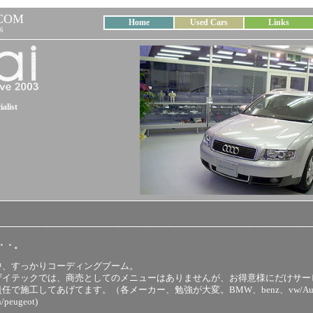
COM
Home
Used Cars
Links
6
alist
・・。
中、すっかりコーディングブーム。
ザイテックでは、商売としてのメニューはありませんが、お得意様にだけサー
任で施工してあげてます。（各メーカー、勉強が大変。BMW、benz、vw/Au
n/peugeot)