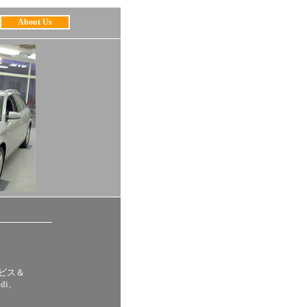
About Us
ビス＆
di、