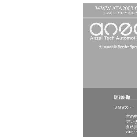
WWW.ATA2003.
LASTUPDATE: 2016/02/2
Automobile Service Speci
ＢＭＷの・・
世の
アン
自己責
citroe