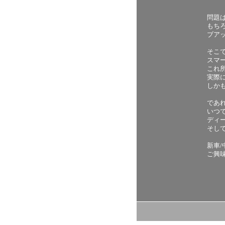
問題
もち
ブア
そこ
スマ
これ
実際
しか
であ
いつ
ディ
そし
新車
ご興