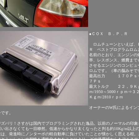
●ＣＯＸ Ｂ．Ｐ．Ｒ
ロムチューンといえば、
Ｒ ベストプログラムロム
名前のとおり、エンジンの
率、レスポンス、燃費まで
させるエンジンのコンピュ
ロムです。（車の脳みそで
最高出力 １７０Ｐｓ
７Ｐｓ
最大トルク ２２，９Ｋ
ｍ/1950～5000ｒｐｍ⇒３
Ｋｇｍ/2810ｒｐｍ
オーナーのW氏によるイン
ンです。
でズバリ！さすがは国内でプログラミングされた逸品。以前のノーマルの印象
思い出さなくても一目瞭然。低速からかなり太くなったと判る約10Kg/m以上
差は、発進時にノンターボの軽自動車に負けていたことが懐かしく思える程。