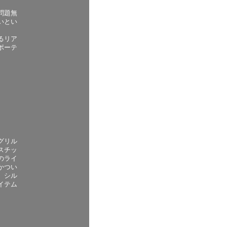
問題無
いとい
るリア
ポーテ
グリル
スチッ
のライ
かつい
、シル
イテム