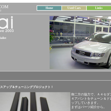
COM
Home
Used Cars
Links
3
alist
 ドレスアップ＆チューニングプロジェクト！
御二方の協力で、Ａ４セダ
４アバントをチューン＆ド
ップしていきます。
まずはパーツ紹介から。