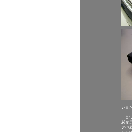
ショ
一言
懸命
クの