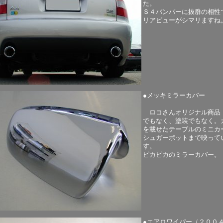
た。
Ｓ４バンパーに抜群の相性
リアビューがシマリますね
●メッキミラーカバー
ロコさんオリジナル商品！
でもなく、塗装でもなく。
を載せたテーブルのミニカ
シュガーポットまで映って
す。
ピカピカのミラーカバー。
●エアロワイパー（２００