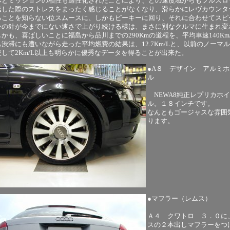
体とミッションの相性も適性化されたことにより、どの速度域からもフルスロ
速した際のストレスをまったく感じることがなくなり、滑らかにレヴカウンタ
ることを知らない位スムースに、しかもピーキーに回り、それに合わせてスピ
ーの針が今までにない速さで上がり続ける様は、まさに別なクルマに生まれ変
かも、喜ばしいことに福島から品川までの290Kmの道程を、平均車速140Km
渋滞にも遭いながら走った平均燃費の結果は、12.7Km/Lと、以前のノーマ
較して2Km/L以上も明らかに優秀なデータを得ることが出来た。
●A８ デザイン アルミ
ル
NEWA8純正レプリカホ
ル。１８インチです。
なんともゴージャスな雰囲
ります。
●マフラー（レムス）
Ａ４ クワトロ ３．０に
スの２本出しマフラーをつ