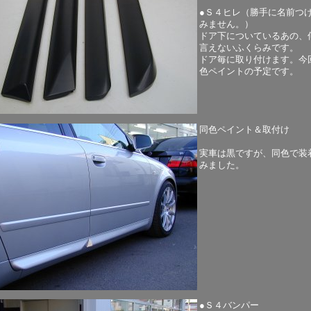
●Ｓ４ヒレ（勝手に名前つ
みません。）
ドア下についているあの、
言えないふくらみです。
ドア毎に取り付けます。今
色ペイントの予定です。
同色ペイント＆取付け
実車は黒ですが、同色で装
みました。
●Ｓ４バンパー