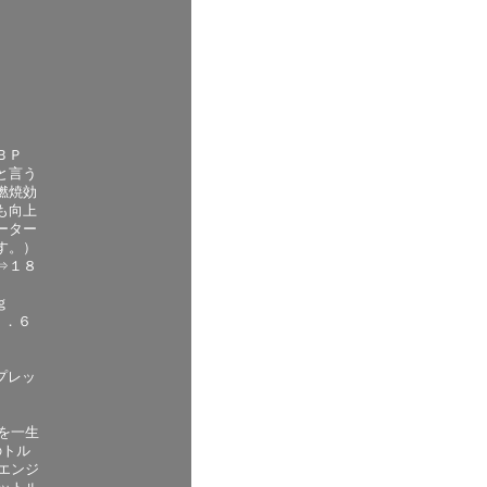
ＢＰ
と言う
燃焼効
も向上
ーター
す。）
⇒１８
ｇ
２．６
プレッ
を一生
のトル
エンジ