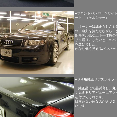
●フロントバンパー＆サイ
ート （ケルシャー）
オーナーは純正らしさを
つ、迫力を持たせながら、
期モデル風な上下一体感の
リル廻りにしたいとこのバ
を選びました。
かなり低く見えるバンパー
●Ｓ４用純正リアスポイラ
純正品にて品質良し。丸
く見えるリアビューにアク
を付けてくれます。
目立たない位なのがＡＵＤ
いです。