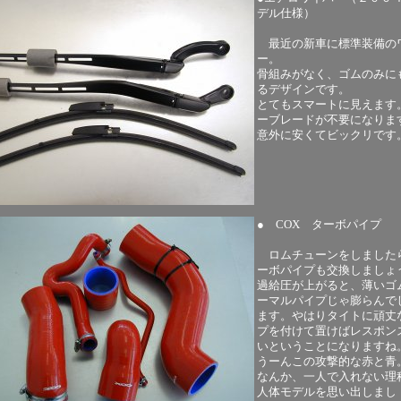
デル仕様）
最近の新車に標準装備の
ー。
骨組みがなく、ゴムのみに
るデザインです。
とてもスマートに見えます
ーブレードが不要になりま
意外に安くてビックリです
● COX ターボパイプ
ロムチューンをしました
ーボパイプも交換しましょ
過給圧が上がると、薄いゴ
ーマルパイプじゃ膨らんで
ます。やはりタイトに頑丈
プを付けて置けばレスポン
いということになりますね
うーんこの攻撃的な赤と青
なんか、一人で入れない理
人体モデルを思い出しまし