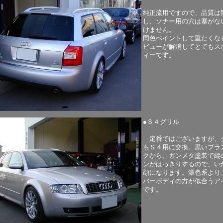
純正流用ですので、品質は
し、ソナー用の穴は塞がな
けません。
同色ペイントして重たくな
ビューが解消してとてもス
ィーです。
●Ｓ４グリル
定番ではございますが、
もＳ４用に交換。黒いプラ
クから、ガンメタ塗装で縦
ンがはっきりするので、い
顔になります。濃色系より
バーボディの方が似合うア
です。