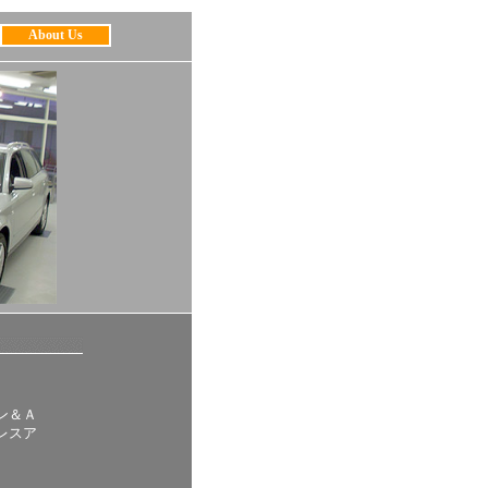
About Us
ン＆Ａ
レスア