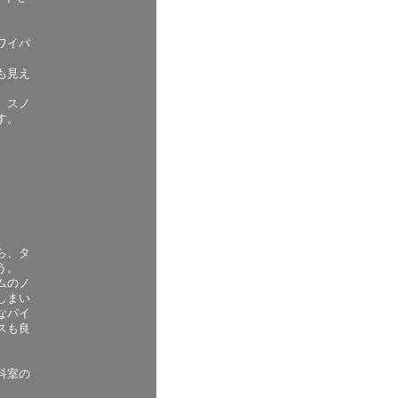
ワイパ
も見え
。スノ
す。
。
ら、タ
う。
ムのノ
しまい
なパイ
スも良
。
。
科室の