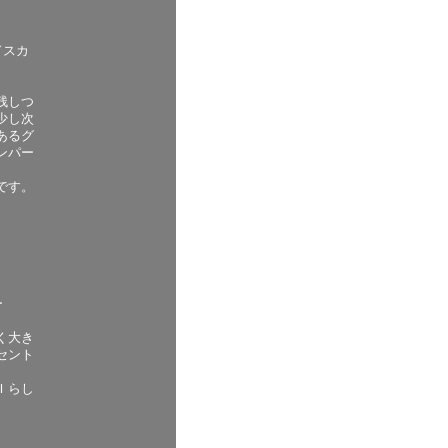
ドスカ
残しつ
少し次
あるグ
ンパー
です。
ー
く大き
セント
Ｉらし