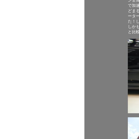
ン全
で加
どま
ータ
た！し
しかも
と比